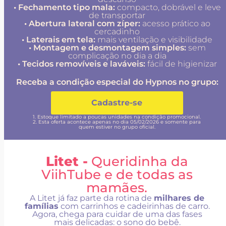
• Fechamento tipo mala:
compacto, dobrável e leve
de transportar
• Abertura lateral com zíper:
acesso prático ao
cercadinho
• Laterais em tela:
mais ventilação e visibilidade
• Montagem e desmontagem simples:
sem
complicação no dia a dia
• Tecidos removíveis e laváveis:
fácil de higienizar
Receba a condição especial do Hypnos no grupo:
Cadastre-se
1. Estoque limitado a poucas unidades na condição promocional.
2. Esta oferta acontece apenas no dia 05/02/2026 e somente para
quem estiver no grupo oficial.
Litet -
Queridinha da
ViihTube e de todas as
mamães.
A Litet já faz parte da rotina de
milhares de
famílias
com carrinhos e cadeirinhas de carro.
Agora, chega para cuidar de uma das fases
mais delicadas: o sono do bebê.