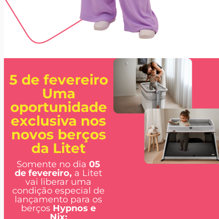
5 de fevereiro
Uma
oportunidade
exclusiva nos
novos berços
da Litet
Somente no dia
05
de fevereiro,
a Litet
vai liberar uma
condição especial de
lançamento para os
berços
Hypnos e
Nix: