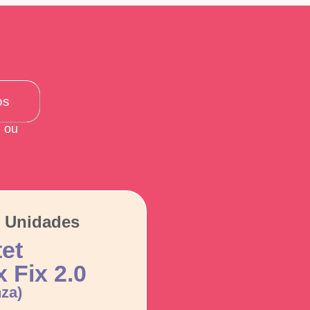
os
 ou
s Unidades
tet
 Fix 2.0
nza)