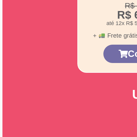
R$ 
R$ 
até 12x R$ 
+
Frete gráti
C