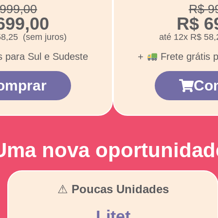
999,00
R$ 9
699,00
R$ 6
58,25 (sem juros)
até 12x R$ 58,
s para Sul e Sudeste
+
Frete grátis 
omprar
Co
Uma nova oportunidad
⚠
Poucas Unidades
Litet