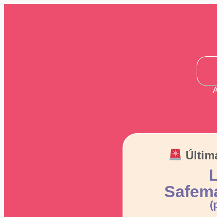
A
Últim
L
Safema
(