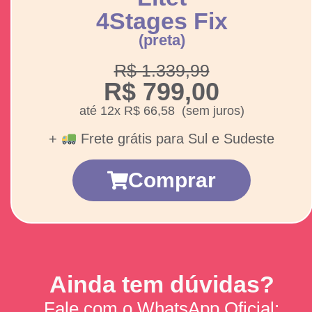
4Stages Fix
(preta)
R$ 1.339,99
R$ 799,00
até 12x R$ 66,58 (sem juros)
+
Frete grátis para Sul e Sudeste
Comprar
Ainda tem dúvidas?
Fale com o WhatsApp Oficial: