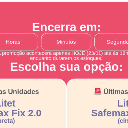
Encerra em:
Horas
Minutos
Segund
 promoção acontecerá apenas HOJE (23/01) até às 18h
enquanto durarem os estoques.
Escolha sua opção:
as Unidades
Última
itet
Li
x Fix 2.0
Safemax
preta)
(ci