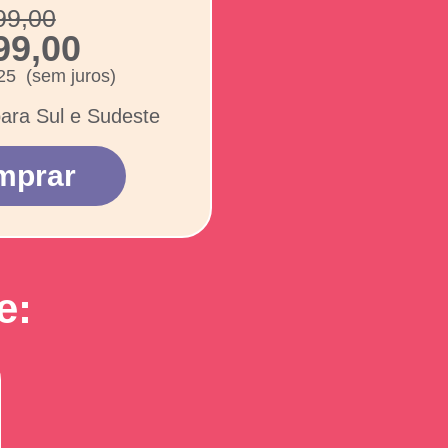
99,00
99,00
25 (sem juros)
para Sul e Sudeste
mprar
e: